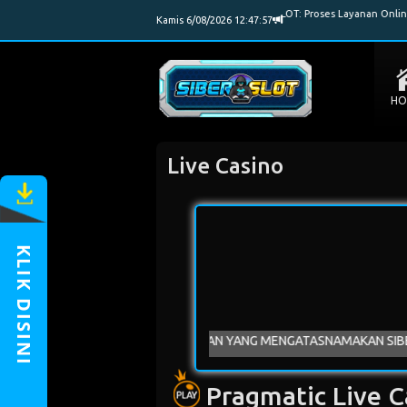
SIBERSLOT: Proses Layanan Online Kem
Kamis 6/08/2026 12:47:58
HO
Live Casino
KLIK DISINI
HATI - HATI PENIPUAN YANG MENGATASNAMAKAN SIBERSLOT!!
Pragmatic Live C