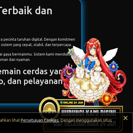
erbaik dan
a pecinta taruhan digital. Dengan komitmen
stem yang cepat, stabil, dan terpercaya.
suai gaya bermainmu. Sistem kami mendukung
 aman dan nyaman.
emain cerdas yang
ap, dan pelayanan
×
ahkan lihat
Persetujuan Cookies
. Dengan menggunakan situs
LAPOR PUSAT