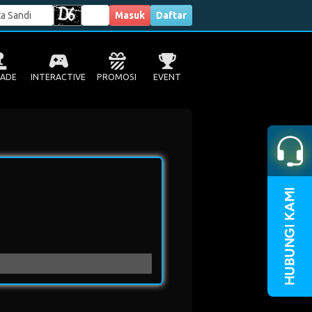
Masuk
Daftar
ADE
INTERACTIVE
PROMOSI
EVENT