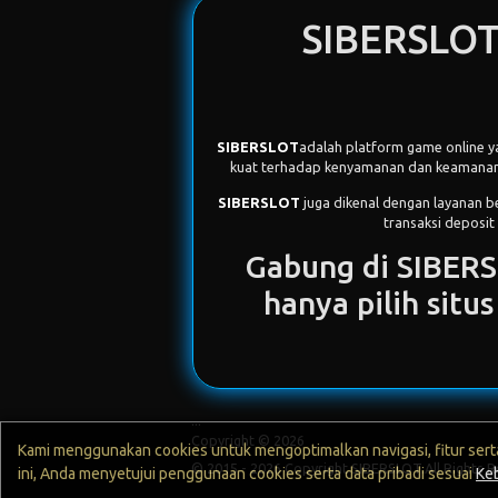
SIBERSLOT
SIBERSLOT
adalah platform game online y
kuat terhadap kenyamanan dan keamanan p
SIBERSLOT
juga dikenal dengan layanan b
transaksi deposi
Gabung di SIBERS
hanya pilih situ
...
Copyright © 2026
Kami menggunakan cookies untuk mengoptimalkan navigasi, fitur serta
© 2015 - 2026 Copyright SIBERSLOT.
All Rights 
ini, Anda menyetujui penggunaan cookies serta data pribadi sesuai
Keb