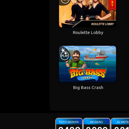
Roulette Lobby
Big Bass Crash
TOTO WUHAN
HK SIANG
SG MET