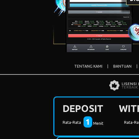
TENTANG KAMI
|
BANTUAN
|
DEPOSIT
WI
1
Rata-Rata
Rata-Ra
Menit