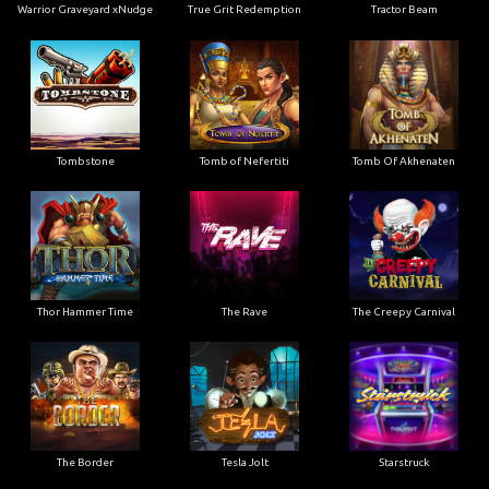
Warrior Graveyard xNudge
True Grit Redemption
Tractor Beam
Tombstone
Tomb of Nefertiti
Tomb Of Akhenaten
Thor Hammer Time
The Rave
The Creepy Carnival
The Border
Tesla Jolt
Starstruck