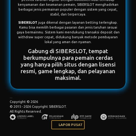
kenyamanan dan keamanan pemain, SIBERSLOT menghadirkan
berbagai jenis permainan populer dengan sistem yang cepat,
stabil, dan terpercaya.
SIBERSLOT
juga dikenal dengan layanan betting terlengkap.
Kamu bisa memilih berbagai pasaran dan jenis taruhan sesuai
gaya bermainmu. Sistem kami mendukung transaksi deposit dan
withdraw super cepat, didukung banyak metode pembayaran
lokal yang aman dan nyaman.
Gabung di SIBERSLOT, tempat
berkumpulnya para pemain cerdas
yang hanya pilih situs dengan lisensi
resmi, game lengkap, dan pelayanan
maksimal.
...
Copyright © 2026
© 2015 - 2026 Copyright SIBERSLOT.
All Rights Reserved.
LAPOR PUSAT