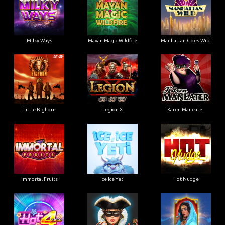
Milky Ways
Mayan Magic Wildfire
Manhattan Goes Wild
Little Bighorn
Legion X
Karen Maneater
Immortal Fruits
Ice Ice Yeti
Hot Nudge