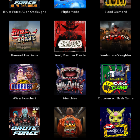
Brute Force: Alien Onslaught
Flight Mode
Blood Diamond
Home of the Brave
Dead, Dead, or Deader
Tombstone Slaughter
xWays Hoarder 2
Munchies
Outsourced: Slash Game