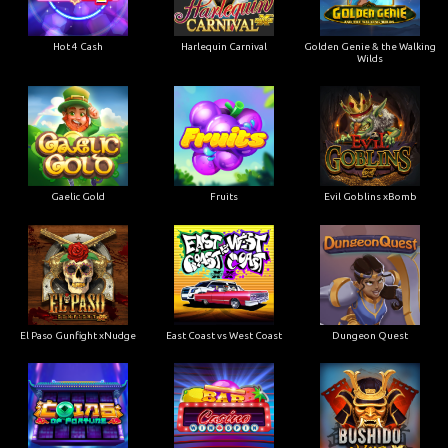
Hot 4 Cash
Harlequin Carnival
Golden Genie & the Walking
Wilds
Gaelic Gold
Fruits
Evil Goblins xBomb
El Paso Gunfight xNudge
East Coast vs West Coast
Dungeon Quest