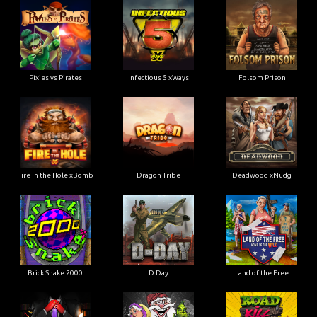
Pixies vs Pirates
Infectious 5 xWays
Folsom Prison
Fire in the Hole xBomb
Dragon Tribe
Deadwood xNudg
Brick Snake 2000
D Day
Land of the Free