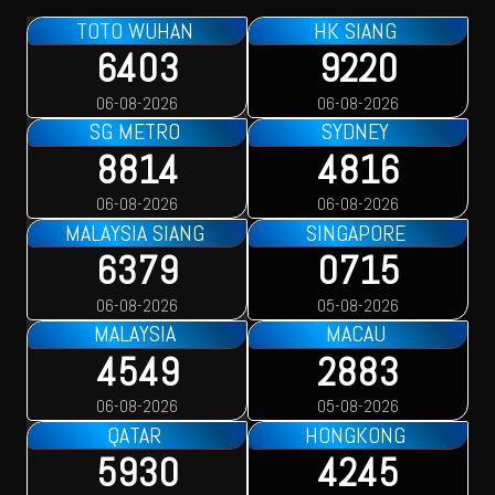
TOTO WUHAN
HK SIANG
6403
9220
06-08-2026
06-08-2026
SG METRO
SYDNEY
8814
4816
06-08-2026
06-08-2026
MALAYSIA SIANG
SINGAPORE
6379
0715
06-08-2026
05-08-2026
MALAYSIA
MACAU
4549
2883
06-08-2026
05-08-2026
QATAR
HONGKONG
5930
4245