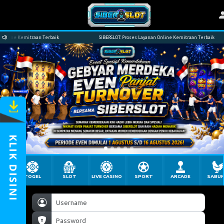
ine Kemitraan Terbaik
SIBERSLOT: Proses Layanan Online Kemitraan Terbaik
KLIK DISINI
TOGEL
SLOT
LIVE CASINO
SPORT
ARCADE
SABU