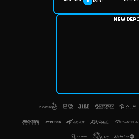
Menit
NEW DEPO
Supreme Ace
Cr
Grimoire
Th