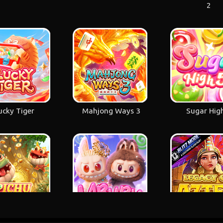
2
ucky Tiger
Mahjong Ways 3
Sugar Hig
ichu Pichu
Labuby
Legacy Of A