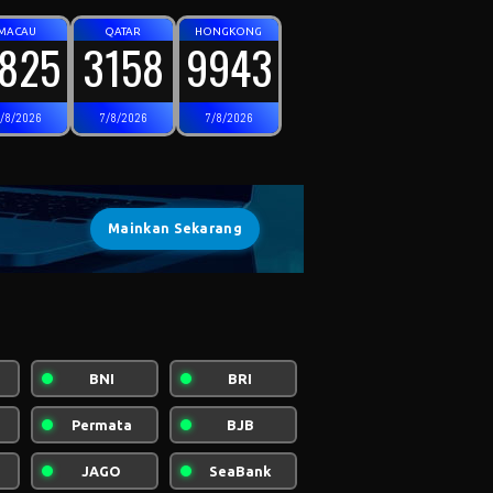
MACAU
QATAR
HONGKONG
825
3158
9943
/8/2026
7/8/2026
7/8/2026
ypt
Give Me Fire
Mainkan Sekarang
BNI
BRI
Permata
BJB
urns
Golden Rhino
JAGO
SeaBank