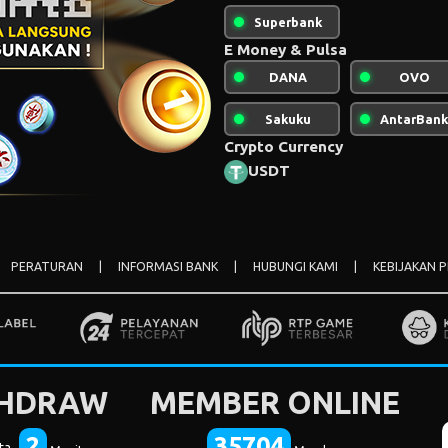
Superbank
E Money & Pulsa
DANA
OVO
Sakuku
AntarBank
Crypto Currency
USDT
gar Frenzy
Neko x Neko
Fortune Ho
PERATURAN
|
INFORMASI BANK
|
HUBUNGI KAMI
|
KEBIJAKAN P
 of Gold Miner
G Kong
Master of Gol
THDRAW
MEMBER ONLINE
2
2
35704
ta