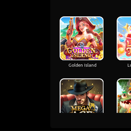
Golden Island
L
Mega Ace
P