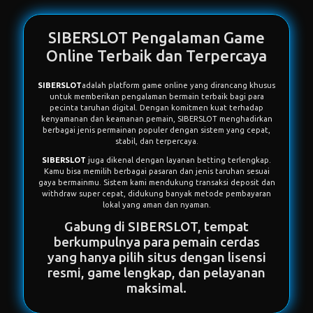
SIBERSLOT Pengalaman Game
Online Terbaik dan Terpercaya
SIBERSLOT
adalah platform game online yang dirancang khusus
untuk memberikan pengalaman bermain terbaik bagi para
pecinta taruhan digital. Dengan komitmen kuat terhadap
kenyamanan dan keamanan pemain, SIBERSLOT menghadirkan
berbagai jenis permainan populer dengan sistem yang cepat,
stabil, dan terpercaya.
SIBERSLOT
juga dikenal dengan layanan betting terlengkap.
Kamu bisa memilih berbagai pasaran dan jenis taruhan sesuai
gaya bermainmu. Sistem kami mendukung transaksi deposit dan
withdraw super cepat, didukung banyak metode pembayaran
lokal yang aman dan nyaman.
Gabung di SIBERSLOT, tempat
berkumpulnya para pemain cerdas
yang hanya pilih situs dengan lisensi
resmi, game lengkap, dan pelayanan
maksimal.