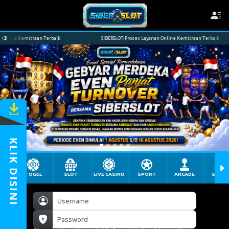
jo****dj Berhasil Withdraw Rp 7.706.000,00
aan Terbaik
SIBERSLOT: Proses Layanan Online Kemitraan Terbaik
KLIK DISINI
TOGEL
SLOT
LIVE CASINO
SPORT
ARCADE
SABU