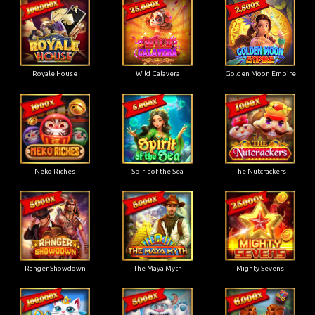
Royale House
Wild Calavera
Golden Moon Empire
Neko Riches
Spirit of the Sea
The Nutcrackers
Ranger Showdown
The Maya Myth
Mighty Sevens