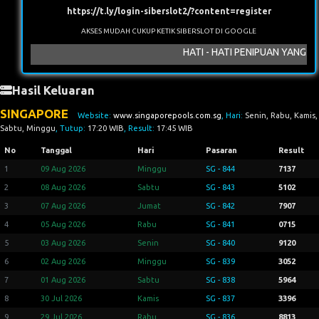
https://t.ly/login-siberslot2/?content=register
AKSES MUDAH CUKUP KETIK SIBERSLOT DI GOOGLE
HATI - HATI PENIPUAN YANG ME
Hasil Keluaran
SINGAPORE
Website:
www.singaporepools.com.sg
, Hari:
Senin, Rabu, Kamis,
Sabtu, Minggu
, Tutup:
17:20 WIB
, Result:
17:45 WIB
No
Tanggal
Hari
Pasaran
Result
1
09 Aug 2026
Minggu
SG - 844
7137
2
08 Aug 2026
Sabtu
SG - 843
5102
3
07 Aug 2026
Jumat
SG - 842
7907
4
05 Aug 2026
Rabu
SG - 841
0715
5
03 Aug 2026
Senin
SG - 840
9120
6
02 Aug 2026
Minggu
SG - 839
3052
7
01 Aug 2026
Sabtu
SG - 838
5964
8
30 Jul 2026
Kamis
SG - 837
3396
9
29 Jul 2026
Rabu
SG - 836
8813