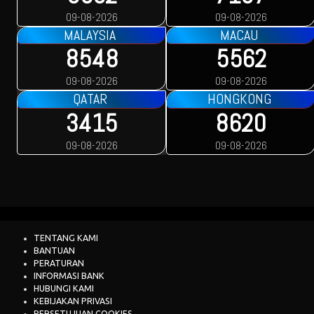
09-08-2026
09-08-2026
MALAYSIA
MACAU
8548
5562
09-08-2026
09-08-2026
QATAR
HONGKONG
3415
8620
09-08-2026
09-08-2026
TENTANG KAMI
BANTUAN
PERATURAN
INFORMASI BANK
HUBUNGI KAMI
KEBIJAKAN PRIVASI
PERSETUJUAN COOKIES