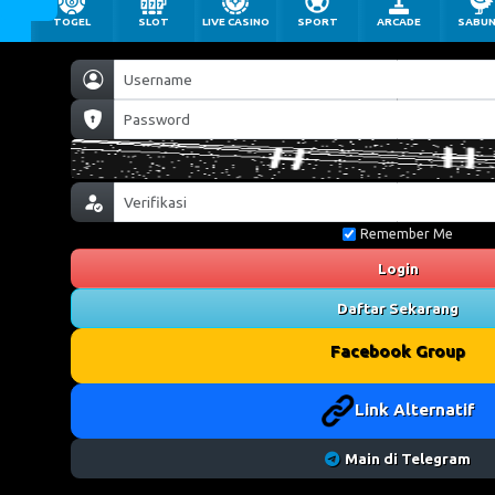
TOGEL
SLOT
LIVE CASINO
SPORT
ARCADE
SABU
Remember Me
Login
Daftar Sekarang
Facebook Group
Link Alternatif
Main di Telegram